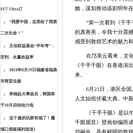
她，谋划推动该剧明年
SU7 Ultra订
“我爱中国，这里给了我第
“第一次看到《千
的真善美，令我十分震撼
二次生命！”
感受到敦煌艺术的魅力
主动权益基金“半年考”：
在邝美云看来，文
宏利、永赢收益率
《千手千眼》在香港演
2024年8月19日福建省福鼎
来。
市商贸业服
6月21日，港区全
奔驰起火事故后，韩国将
人文始祖伏羲大典。中新
于10月启动动力电
《千手千眼》是以
这个服的玩家有福了！魔
千眼观音》壁画创编而成
域口袋版福利连送1
功融合，具有鲜明的敦