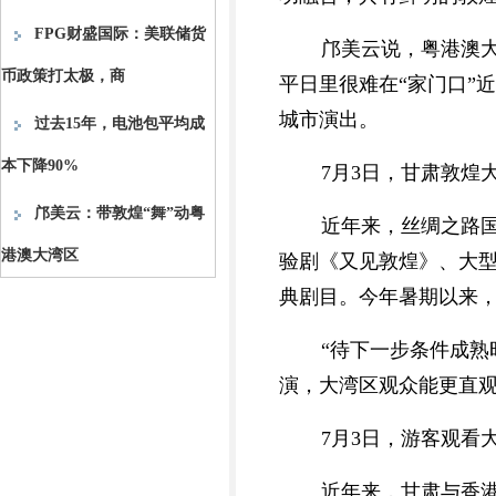
FPG财盛国际：美联储货
邝美云说，粤港澳
币政策打太极，商
平日里很难在“家门口”
城市演出。
过去15年，电池包平均成
本下降90%
7月3日，甘肃敦煌
邝美云：带敦煌“舞”动粤
近年来，丝绸之路
港澳大湾区
验剧《又见敦煌》、大
典剧目。今年暑期以来，
“待下一步条件成
演，大湾区观众能更直
7月3日，游客观看
近年来，甘肃与香